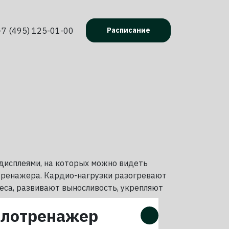
+7 (495) 125-01-00
Расписание
исплеями, на которых можно видеть
ия тренажера. Кардио-нагрузки разогревают
еса, развивают выносливость, укрепляют
елотренажер