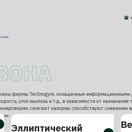
-зона
ЗОНА
жеры фирмы Technogym, оснащенные информационными д
корость, угол наклона и т.д., в зависимости от назначен
енировками, сжигают калории, способствуют снижению в
емы.
Гребной тренажер
В
Эллиптический